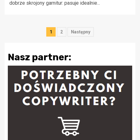
dobrze skrojony garnitur: pasuje idealnie...
Stronicowanie
1
2
Następny
wpisów
Nasz partner: