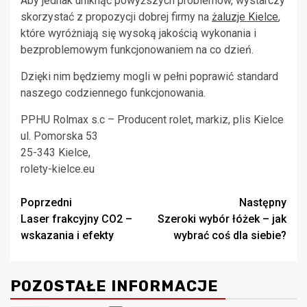
Aby jednak uniknąć powyższych problemów, wystarczy
skorzystać z propozycji dobrej firmy na
żaluzje Kielce
,
które wyróżniają się wysoką jakością wykonania i
bezproblemowym funkcjonowaniem na co dzień.
Dzięki nim będziemy mogli w pełni poprawić standard
naszego codziennego funkcjonowania.
PPHU Rolmax s.c – Producent rolet, markiz, plis Kielce
ul. Pomorska 53
25-343 Kielce,
rolety-kielce.eu
Zobacz
Poprzedni
Następny
Laser frakcyjny CO2 –
Szeroki wybór łóżek – jak
wpisy
wskazania i efekty
wybrać coś dla siebie?
POZOSTAŁE INFORMACJE