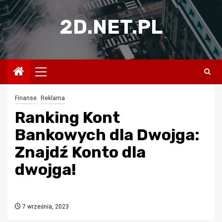
Przejdź
do
2D.NET.PL
treści
Menu
główne
Finanse
Reklama
Ranking Kont
Bankowych dla Dwojga:
Znajdź Konto dla
dwojga!
7 września, 2023