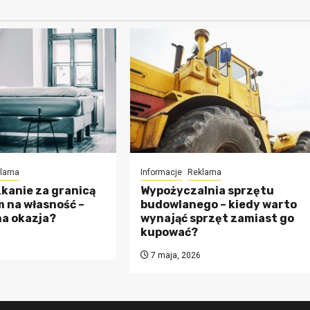
lama
Informacje
Reklama
kanie za granicą
Wypożyczalnia sprzętu
 na własność –
budowlanego – kiedy warto
na okazja?
wynająć sprzęt zamiast go
kupować?
7 maja, 2026