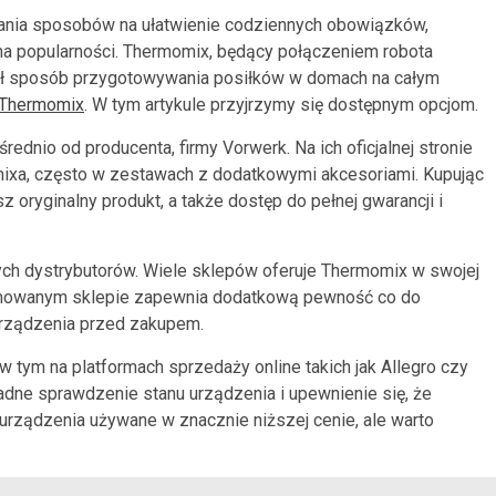
ania sposobów na ułatwienie codziennych obowiązków,
 na popularności. Thermomix, będący połączeniem robota
wał sposób przygotowywania posiłków w domach na całym
 Thermomix
. W tym artykule przyjrzymy się dostępnym opcjom.
rednio od producenta, firmy Vorwerk. Na ich oficjalnej stronie
ixa, często w zestawach z dodatkowymi akcesoriami. Kupując
oryginalny produkt, a także dostęp do pełnej gwarancji i
ych dystrybutorów. Wiele sklepów oferuje Thermomix w swojej
renomowanym sklepie zapewnia dodatkową pewność co do
 urządzenia przed zakupem.
 tym na platformach sprzedaży online takich jak Allegro czy
kładne sprawdzenie stanu urządzenia i upewnienie się, że
urządzenia używane w znacznie niższej cenie, ale warto