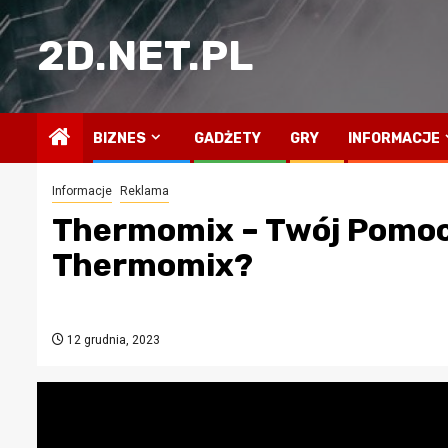
Przejdź
do
2D.NET.PL
treści
BIZNES
GADŻETY
GRY
INFORMACJE
Informacje
Reklama
Thermomix – Twój Pomoc
Thermomix?
12 grudnia, 2023